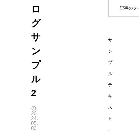
ロ
記事のタ
グ
サ
サ
ン
ン
プ
プ
ル
ル
テ
2
キ
ス
20
24.
ト
05.
03
。