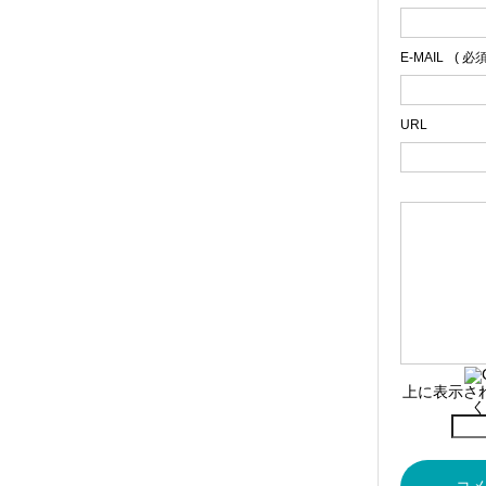
E-MAIL
( 必
URL
上に表示さ
く