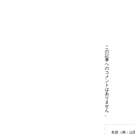
メ
ラ
ン
ッ
ト
ク
バ
ッ
ク
こ
の
記
事
へ
の
コ
メ
ン
ト
は
あ
り
ま
せ
ん
。
名前（例：山田